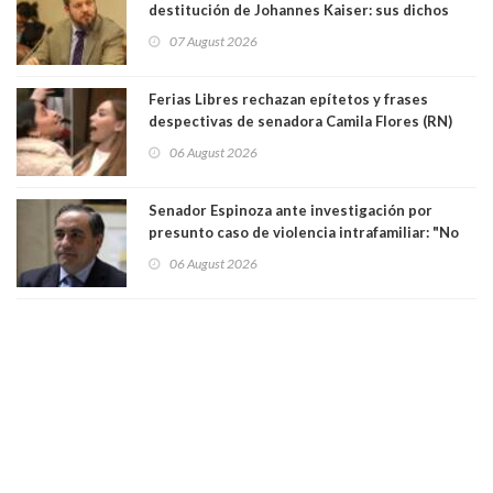
destitución de Johannes Kaiser: sus dichos
sobre el golpe de Estado ya no importan para la
07 August 2026
justicia constitucional porque no es diputado
Ferias Libres rechazan epítetos y frases
despectivas de senadora Camila Flores (RN)
para maltratar a senadora Campillai
06 August 2026
Senador Espinoza ante investigación por
presunto caso de violencia intrafamiliar: "No
existe denuncia en mi contra". PS entregó
06 August 2026
antecedentes a Tribunal Supremo