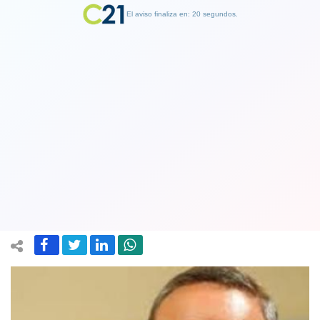
El aviso finaliza en: 19 segundos.
Finalizar Publicidad
Comprensivos: Diputados revierten
decisión y trabajarán en septiembre
todo el mes
21 August 2018