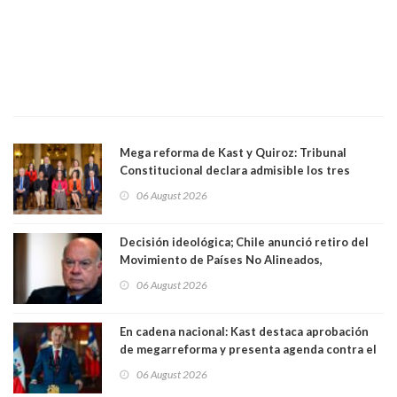
Mega reforma de Kast y Quiroz: Tribunal
Constitucional declara admisible los tres
requerimientos de la oposición
06 August 2026
Decisión ideológica; Chile anunció retiro del
Movimiento de Países No Alineados,
organización de la que formaba parte desde
06 August 2026
1971. Excanciller Insulza lamentó decisión
En cadena nacional: Kast destaca aprobación
de megarreforma y presenta agenda contra el
Crimen Organizado y el Terrorismo
06 August 2026