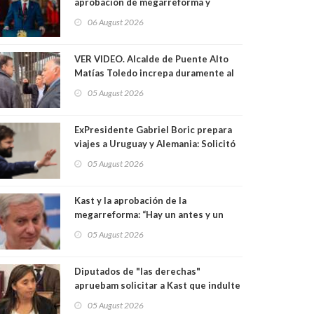
aprobación de megarreforma y
presenta agenda contra el Crimen
06 August 2026
Organizado y el Terrorismo
VER VIDEO. Alcalde de Puente Alto
Matías Toledo increpa duramente al
Delegado de Kast Germán Codina por
05 August 2026
crisis de seguridad. "El delegado
nuevamente arrancando"
ExPresidente Gabriel Boric prepara
viajes a Uruguay y Alemania: Solicitó
autorización al Congreso
05 August 2026
Kast y la aprobación de la
megarreforma: “Hay un antes y un
después”
05 August 2026
Diputados de "las derechas"
apruebam solicitar a Kast que indulte
a excapitán de carabineros
05 August 2026
condenado por dejar ciega a senadora