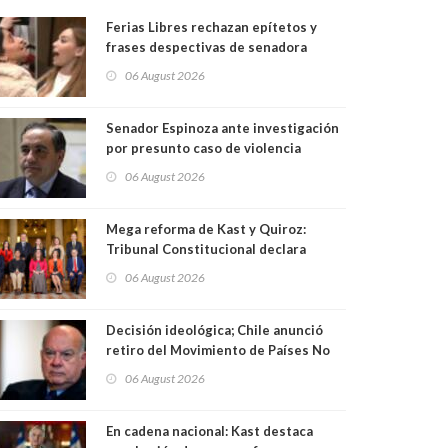
Ferias Libres rechazan epítetos y
frases despectivas de senadora
Camila Flores (RN) para maltratar a
06 August 2026
senadora Campillai
Senador Espinoza ante investigación
por presunto caso de violencia
intrafamiliar: "No existe denuncia en
06 August 2026
mi contra". PS entregó antecedentes
a Tribunal Supremo
Mega reforma de Kast y Quiroz:
Tribunal Constitucional declara
admisible los tres requerimientos de
06 August 2026
la oposición
Decisión ideológica; Chile anunció
retiro del Movimiento de Países No
Alineados, organización de la que
06 August 2026
formaba parte desde 1971.
Excanciller Insulza lamentó decisión
En cadena nacional: Kast destaca