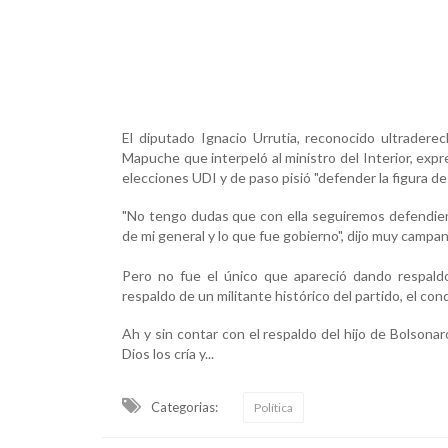
El diputado Ignacio Urrutia, reconocido ultradere
Mapuche que interpeló al ministro del Interior, exp
elecciones UDI y de paso pisió "defender la figura de
"No tengo dudas que con ella seguiremos defendiend
de mi general y lo que fue gobierno", dijo muy campan
Pero no fue el único que apareció dando respaldo
respaldo de un militante histórico del partido, el co
Ah y sin contar con el respaldo del hijo de Bolsonar
Dios los cría y...
Categorias:
Política