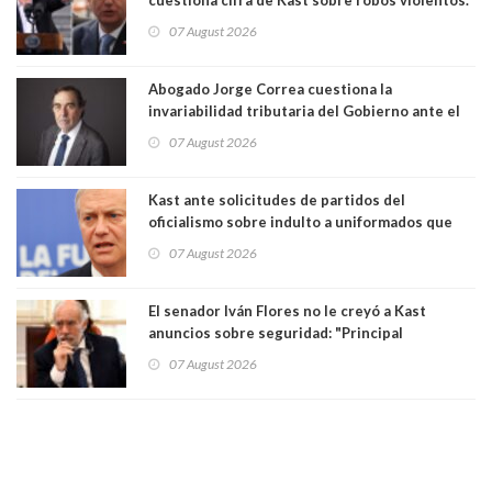
Gobierno le respondió
07 August 2026
Abogado Jorge Correa cuestiona la
invariabilidad tributaria del Gobierno ante el
Tribunal Constitucional: “Es contraria a la
07 August 2026
democracia” y "defendemos la alternancia en el
poder"
Kast ante solicitudes de partidos del
oficialismo sobre indulto a uniformados que
están presos: "Se van a analizar en su mérito"
07 August 2026
El senador Iván Flores no le creyó a Kast
anuncios sobre seguridad: "Principal
herramienta sigue sin urgencia clave para
07 August 2026
perseguir ruta del dinero y levantar secreto
bancario"