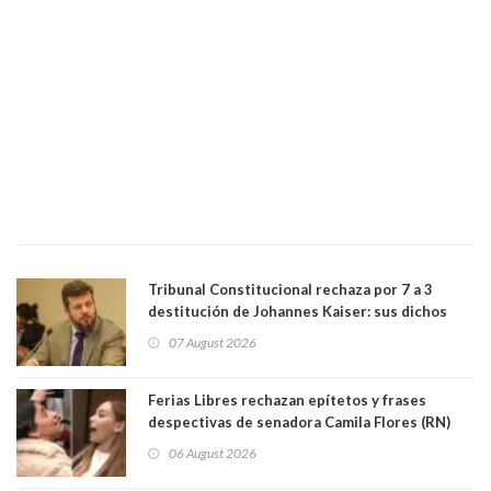
Tribunal Constitucional rechaza por 7 a 3
destitución de Johannes Kaiser: sus dichos
sobre el golpe de Estado ya no importan para la
07 August 2026
justicia constitucional porque no es diputado
Ferias Libres rechazan epítetos y frases
despectivas de senadora Camila Flores (RN)
para maltratar a senadora Campillai
06 August 2026