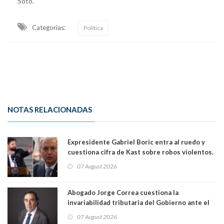
Soto.
Categorias:
Política
NOTAS RELACIONADAS
Expresidente Gabriel Boric entra al ruedo y
cuestiona cifra de Kast sobre robos violentos.
Gobierno le respondió
07 August 2026
Abogado Jorge Correa cuestiona la
invariabilidad tributaria del Gobierno ante el
Tribunal Constitucional: “Es contraria a la
07 August 2026
democracia” y "defendemos la alternancia en el