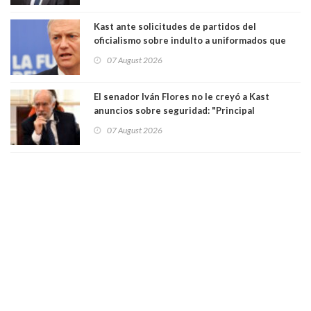
poder"
Kast ante solicitudes de partidos del
oficialismo sobre indulto a uniformados que
están presos: "Se van a analizar en su mérito"
07 August 2026
El senador Iván Flores no le creyó a Kast
anuncios sobre seguridad: "Principal
herramienta sigue sin urgencia clave para
07 August 2026
perseguir ruta del dinero y levantar secreto
bancario"