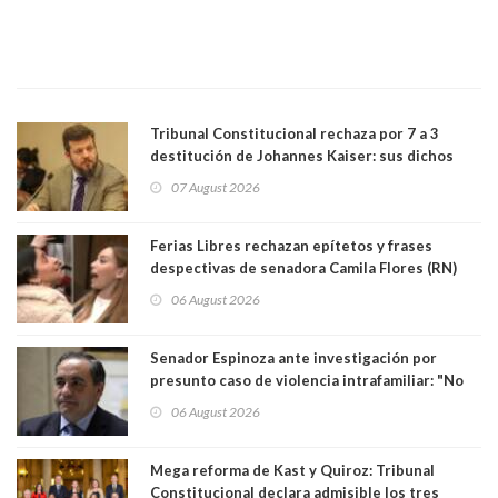
Tribunal Constitucional rechaza por 7 a 3
destitución de Johannes Kaiser: sus dichos
sobre el golpe de Estado ya no importan para la
07 August 2026
justicia constitucional porque no es diputado
Ferias Libres rechazan epítetos y frases
despectivas de senadora Camila Flores (RN)
para maltratar a senadora Campillai
06 August 2026
Senador Espinoza ante investigación por
presunto caso de violencia intrafamiliar: "No
existe denuncia en mi contra". PS entregó
06 August 2026
antecedentes a Tribunal Supremo
Mega reforma de Kast y Quiroz: Tribunal
Constitucional declara admisible los tres