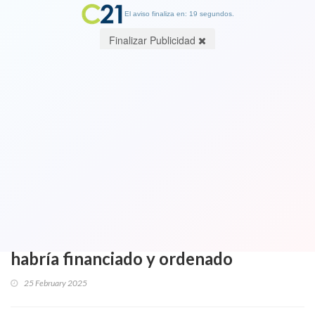
El aviso finaliza en: 19 segundos.
Finalizar Publicidad
Diosdado, se están acercando:
Gobierno confirma que Chile llevará
crimen del venezolano Ronald Ojeda a
la Corte Penal Internacional: “Vamos a
ir antes de que termine la
investigación”. El 2 de Maduro lo
habría financiado y ordenado
25 February 2025