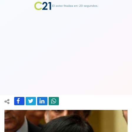
El aviso finaliza en: 19 segundos.
Finalizar Publicidad
Diputada mapuche asegura que el
gobierno viola convenio internacional
en consulta indígena
26 May 2019