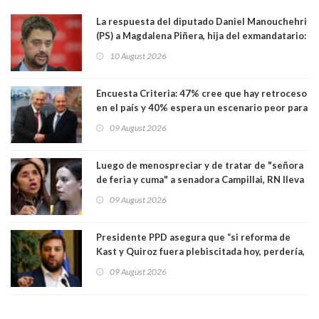
La respuesta del diputado Daniel Manouchehri
(PS) a Magdalena Piñera, hija del exmandatario:
"Les molesta que toquemos a quienes se
10 August 2026
creían intocables"
Encuesta Criteria: 47% cree que hay retroceso
en el país y 40% espera un escenario peor para
el empleo
09 August 2026
Luego de menospreciar y de tratar de "señora
de feria y cuma" a senadora Campillai, RN lleva
al Tribunal Supremo a la senadora Camila
09 August 2026
Flores
Presidente PPD asegura que “si reforma de
Kast y Quiroz fuera plebiscitada hoy, perdería,
la mayoría está en contra”. Y si el "TC resuelve
09 August 2026
a favor de la oposición, sería una victoria de la
ciudadanía”