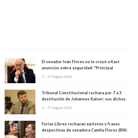
El senador Iván Flores no le creyó a Kast
anuncios sobre seguridad: "Principal
herramienta sigue sin urgencia clave para
07 August 2026
perseguir ruta del dinero y levantar secreto
bancario"
Tribunal Constitucional rechaza por 7 a 3
destitución de Johannes Kaiser: sus dichos
sobre el golpe de Estado ya no importan para la
07 August 2026
justicia constitucional porque no es diputado
Ferias Libres rechazan epítetos y frases
despectivas de senadora Camila Flores (RN)
para maltratar a senadora Campillai