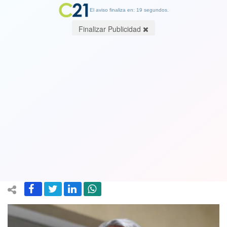
El aviso finaliza en: 19 segundos.
Finalizar Publicidad
Diputado Naranjo rechaza sanción en
su contra tras polémica con diputado
Meza: "Arbitraria, desmedida e
injusta"
22 May 2025