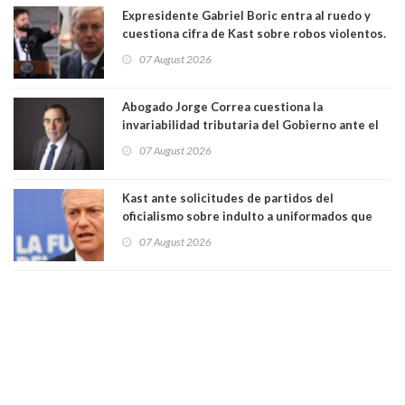
Expresidente Gabriel Boric entra al ruedo y
cuestiona cifra de Kast sobre robos violentos.
Gobierno le respondió
07 August 2026
Abogado Jorge Correa cuestiona la
invariabilidad tributaria del Gobierno ante el
Tribunal Constitucional: “Es contraria a la
07 August 2026
democracia” y "defendemos la alternancia en el
poder"
Kast ante solicitudes de partidos del
oficialismo sobre indulto a uniformados que
están presos: "Se van a analizar en su mérito"
07 August 2026