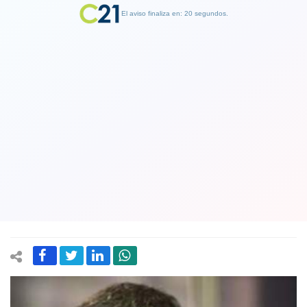
El aviso finaliza en: 19 segundos.
Finalizar Publicidad
Diputados UDI piden al gobierno que
entregue asilo político a Juan Guaidó
ante su inminente detención en
Caracas
03 April 2019