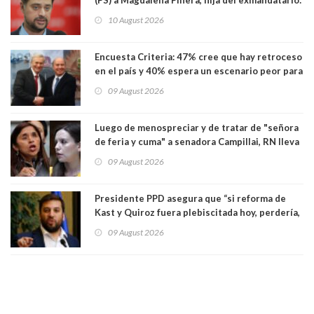
"Les molesta que toquemos a quienes se
10 August 2026
creían intocables"
Encuesta Criteria: 47% cree que hay retroceso
en el país y 40% espera un escenario peor para
el empleo
09 August 2026
Luego de menospreciar y de tratar de "señora
de feria y cuma" a senadora Campillai, RN lleva
al Tribunal Supremo a la senadora Camila
09 August 2026
Flores
Presidente PPD asegura que “si reforma de
Kast y Quiroz fuera plebiscitada hoy, perdería,
la mayoría está en contra”. Y si el "TC resuelve
09 August 2026
a favor de la oposición, sería una victoria de la
ciudadanía”