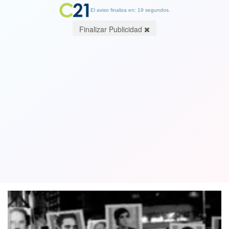
El aviso finaliza en: 19 segundos.
Finalizar Publicidad
Dura tarea: Frente Amplio exige que
malla curricular de la Escuela Militar
incluya cátedra de Derechos Humanos
17 October 2018