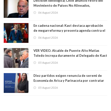
Decisión ideológica; Chile anunció retiro del
Movimiento de Países No Alineados,
organización de la que formaba parte desde
06 August 2026
1971. Excanciller Insulza lamentó decisión
En cadena nacional: Kast destaca aprobación
de megarreforma y presenta agenda contra el
Crimen Organizado y el Terrorismo
06 August 2026
VER VIDEO. Alcalde de Puente Alto Matías
Toledo increpa duramente al Delegado de Kast
Germán Codina por crisis de seguridad. "El
05 August 2026
delegado nuevamente arrancando"
Diez partidos exigen renuncia de seremi de
Economía de Arica y Parinacota por contratar
solo a militantes del Gobierno. Entre ellas hay
05 August 2026
una militante de RN, detenida con 47 kilos de
droga