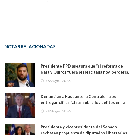
NOTAS RELACIONADAS
Presidente PPD asegura que “si reforma de
Kast y Quiroz fuera plebiscitada hoy, perdería,
la mayoría está en contra”. Y si el "TC resuelve
09 August 2026
a favor de la oposición, sería una victoria de la
ciudadanía”
Denuncian a Kast ante la Contraloría por
entregar cifras falsas sobre los delitos en la
cadena nacional
09 August 2026
Presidenta y vicepresidente del Senado
rechazan propuesta de diputados Libertarios