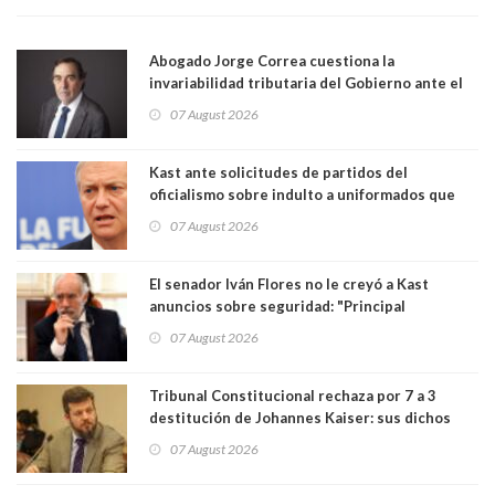
Abogado Jorge Correa cuestiona la
invariabilidad tributaria del Gobierno ante el
Tribunal Constitucional: “Es contraria a la
07 August 2026
democracia” y "defendemos la alternancia en el
poder"
Kast ante solicitudes de partidos del
oficialismo sobre indulto a uniformados que
están presos: "Se van a analizar en su mérito"
07 August 2026
El senador Iván Flores no le creyó a Kast
anuncios sobre seguridad: "Principal
herramienta sigue sin urgencia clave para
07 August 2026
perseguir ruta del dinero y levantar secreto
bancario"
Tribunal Constitucional rechaza por 7 a 3
destitución de Johannes Kaiser: sus dichos
sobre el golpe de Estado ya no importan para la
07 August 2026
justicia constitucional porque no es diputado