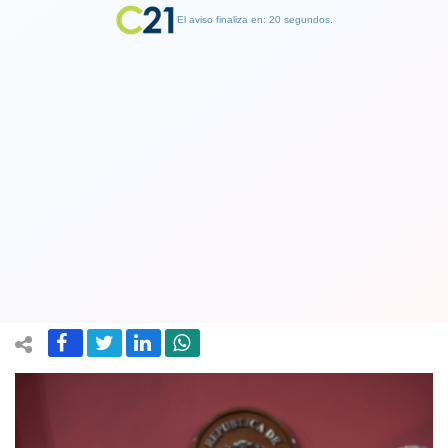
El aviso finaliza en: 19 segundos.
Finalizar Publicidad
Durísima crítica a Piñera por reforma
tributaria que busca bajar sus propios
impuestos
24 August 2018