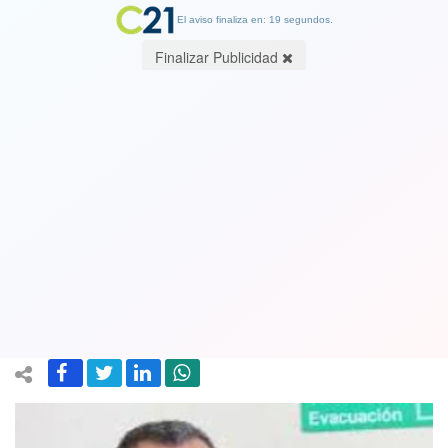
El aviso finaliza en: 19 segundos.
Finalizar Publicidad
Dávalos critíca duramente viaje de
hijos de Piñera a China: "hipocresía y
falta a la ética" y "pagado con
impuestos de todos los chilenos"
29 April 2019