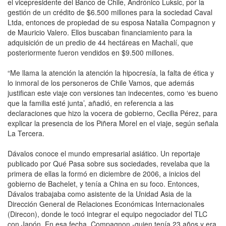
el vicepresidente del Banco de Chile, Andrónico Luksic, por la
gestión de un crédito de $6.500 millones para la sociedad Caval
Ltda, entonces de propiedad de su esposa Natalia Compagnon y
de Mauricio Valero. Ellos buscaban financiamiento para la
adquisición de un predio de 44 hectáreas en Machalí, que
posteriormente fueron vendidos en $9.500 millones.
“Me llama la atención la atención la hipocresía, la falta de ética y
lo inmoral de los personeros de Chile Vamos, que además
justifican este viaje con versiones tan indecentes, como ‘es bueno
que la familia esté junta’, añadió, en referencia a las
declaraciones que hizo la vocera de gobierno, Cecilia Pérez, para
explicar la presencia de los Piñera Morel en el viaje, según señala
La Tercera.
Dávalos conoce el mundo empresarial asiático. Un reportaje
publicado por Qué Pasa sobre sus sociedades, revelaba que la
primera de ellas la formó en diciembre de 2006, a inicios del
gobierno de Bachelet, y tenía a China en su foco. Entonces,
Dávalos trabajaba como asistente de la Unidad Asia de la
Dirección General de Relaciones Económicas Internacionales
(Direcon), donde le tocó integrar el equipo negociador del TLC
con Japón. En esa fecha, Compagnon -quien tenía 23 años y era