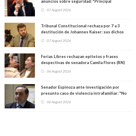
anuncios sobre seguridad: "Principal
herramienta sigue sin urgencia clave para
07 August 2026
perseguir ruta del dinero y levantar secreto
bancario"
Tribunal Constitucional rechaza por 7 a 3
destitución de Johannes Kaiser: sus dichos
sobre el golpe de Estado ya no importan para la
07 August 2026
justicia constitucional porque no es diputado
Ferias Libres rechazan epítetos y frases
despectivas de senadora Camila Flores (RN)
para maltratar a senadora Campillai
06 August 2026
Senador Espinoza ante investigación por
presunto caso de violencia intrafamiliar: "No
existe denuncia en mi contra". PS entregó
06 August 2026
antecedentes a Tribunal Supremo