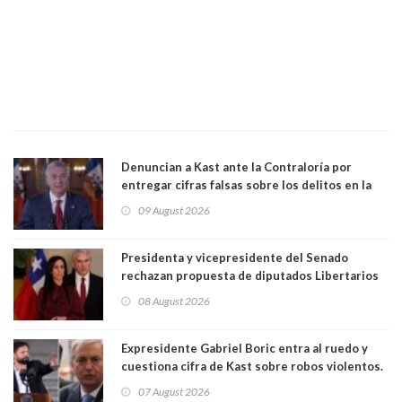
Denuncian a Kast ante la Contraloría por
entregar cifras falsas sobre los delitos en la
cadena nacional
09 August 2026
Presidenta y vicepresidente del Senado
rechazan propuesta de diputados Libertarios
para suspender Ley Karin por cinco años:
08 August 2026
"Constituye un camino equivocado"
Expresidente Gabriel Boric entra al ruedo y
cuestiona cifra de Kast sobre robos violentos.
Gobierno le respondió
07 August 2026