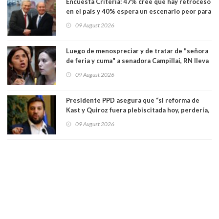
Encuesta Criteria: 47% cree que hay retroceso
en el país y 40% espera un escenario peor para
el empleo
09 August 2026
Luego de menospreciar y de tratar de "señora
de feria y cuma" a senadora Campillai, RN lleva
al Tribunal Supremo a la senadora Camila
09 August 2026
Flores
Presidente PPD asegura que “si reforma de
Kast y Quiroz fuera plebiscitada hoy, perdería,
la mayoría está en contra”. Y si el "TC resuelve
09 August 2026
a favor de la oposición, sería una victoria de la
ciudadanía”