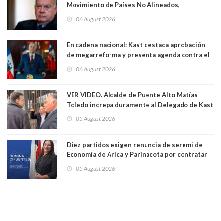
Movimiento de Países No Alineados,
organización de la que formaba parte desde
06 August 2026
1971. Excanciller Insulza lamentó decisión
En cadena nacional: Kast destaca aprobación
de megarreforma y presenta agenda contra el
Crimen Organizado y el Terrorismo
06 August 2026
VER VIDEO. Alcalde de Puente Alto Matías
Toledo increpa duramente al Delegado de Kast
Germán Codina por crisis de seguridad. "El
05 August 2026
delegado nuevamente arrancando"
Diez partidos exigen renuncia de seremi de
Economía de Arica y Parinacota por contratar
solo a militantes del Gobierno. Entre ellas hay
05 August 2026
una militante de RN, detenida con 47 kilos de
droga