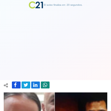
El aviso finaliza en: 19 segundos.
Finalizar Publicidad
Embajada de Venezuela en Chile:
Periodistas de TVN detenidos serán
deportados
30 January 2019