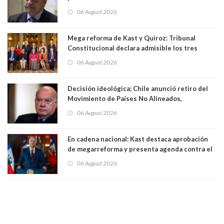
existe denuncia en mi contra". PS entregó
06 August 2026
antecedentes a Tribunal Supremo
Mega reforma de Kast y Quiroz: Tribunal
Constitucional declara admisible los tres
requerimientos de la oposición
06 August 2026
Decisión ideológica; Chile anunció retiro del
Movimiento de Países No Alineados,
organización de la que formaba parte desde
06 August 2026
1971. Excanciller Insulza lamentó decisión
En cadena nacional: Kast destaca aprobación
de megarreforma y presenta agenda contra el
Crimen Organizado y el Terrorismo
06 August 2026