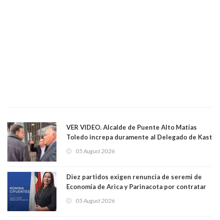
VER VIDEO. Alcalde de Puente Alto Matías
Toledo increpa duramente al Delegado de Kast
Germán Codina por crisis de seguridad. "El
05 August 2026
delegado nuevamente arrancando"
Diez partidos exigen renuncia de seremi de
Economía de Arica y Parinacota por contratar
solo a militantes del Gobierno. Entre ellas hay
05 August 2026
una militante de RN, detenida con 47 kilos de
droga