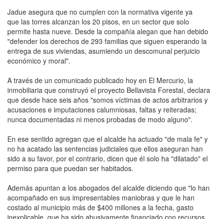
Jadue asegura que no cumplen con la normativa vigente ya
que las torres alcanzan los 20 pisos, en un sector que solo
permite hasta nueve. Desde la compañía alegan que han debido
"defender los derechos de 293 familias que siguen esperando la
entrega de sus viviendas, asumiendo un descomunal perjuicio
económico y moral".
A través de un comunicado publicado hoy en El Mercurio, la
inmobiliaria que construyó el proyecto Bellavista Forestal, declara
que desde hace seis años "somos víctimas de actos arbitrarios y
acusaciones e imputaciones calumniosas, faltas y reiteradas;
nunca documentadas ni menos probadas de modo alguno".
En ese sentido agregan que el alcalde ha actuado "de mala fe" y
no ha acatado las sentencias judiciales que ellos aseguran han
sido a su favor, por el contrario, dicen que él solo ha "dilatado" el
permiso para que puedan ser habitados.
Además apuntan a los abogados del alcalde diciendo que "lo han
acompañado en sus impresentables maniobras y que le han
costado al municipio más de $400 millones a la fecha, gasto
inexplicable, que ha sido abusivamente financiado con recursos