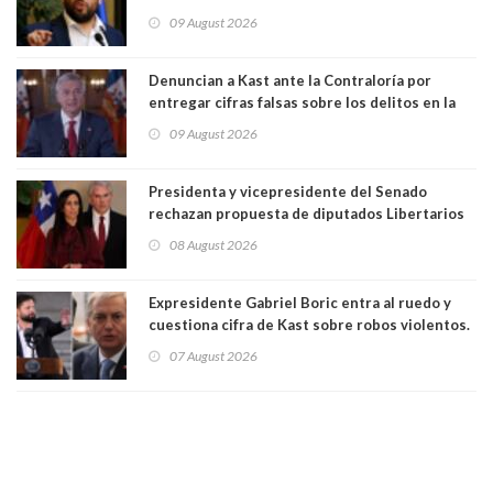
la mayoría está en contra”. Y si el "TC resuelve
09 August 2026
a favor de la oposición, sería una victoria de la
ciudadanía”
Denuncian a Kast ante la Contraloría por
entregar cifras falsas sobre los delitos en la
cadena nacional
09 August 2026
Presidenta y vicepresidente del Senado
rechazan propuesta de diputados Libertarios
para suspender Ley Karin por cinco años:
08 August 2026
"Constituye un camino equivocado"
Expresidente Gabriel Boric entra al ruedo y
cuestiona cifra de Kast sobre robos violentos.
Gobierno le respondió
07 August 2026