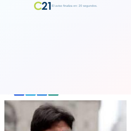
El aviso finaliza en: 19 segundos.
Finalizar Publicidad
Empresa acusa "persecución y
difamación" del alcalde Daniel Jadue
09 June 2019