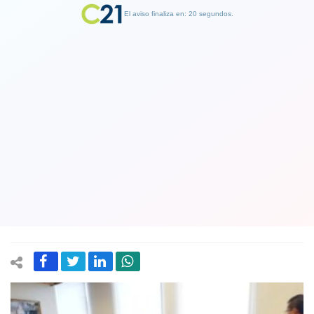
El aviso finaliza en: 19 segundos.
Finalizar Publicidad
En medio de gran tensión y con los
votos de dos diputados DC comisión
de Hacienda aprueba idea de legislar
sobre reforma tributaria del gobierno
10 April 2019