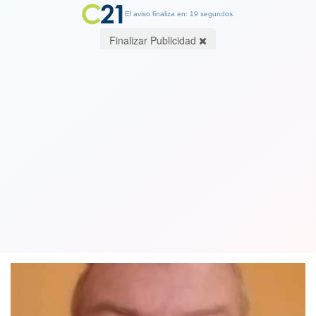
El aviso finaliza en: 19 segundos.
Finalizar Publicidad
Es la hora de los grandes acuerdos.
Por Miguel Salazar B., Analista
Político, Consultor
11 June 2021