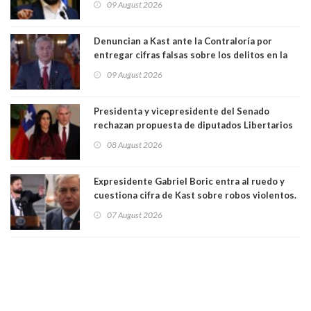
09 August 2026
a favor de la oposición, sería una victoria de la
ciudadanía”
Denuncian a Kast ante la Contraloría por
entregar cifras falsas sobre los delitos en la
cadena nacional
09 August 2026
Presidenta y vicepresidente del Senado
rechazan propuesta de diputados Libertarios
para suspender Ley Karin por cinco años:
08 August 2026
"Constituye un camino equivocado"
Expresidente Gabriel Boric entra al ruedo y
cuestiona cifra de Kast sobre robos violentos.
Gobierno le respondió
07 August 2026