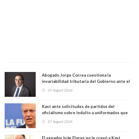
Abogado Jorge Correa cuestiona la
invariabilidad tributaria del Gobierno ante el
Tribunal Constitucional: “Es contraria a la
07 August 2026
democracia” y "defendemos la alternancia en el
poder"
Kast ante solicitudes de partidos del
oficialismo sobre indulto a uniformados que
están presos: "Se van a analizar en su mérito"
07 August 2026
El senador Iván Flores no le creyó a Kast