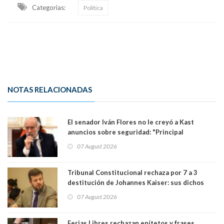
Categorias:
Política
NOTAS RELACIONADAS
El senador Iván Flores no le creyó a Kast
anuncios sobre seguridad: "Principal
herramienta sigue sin urgencia clave para
07 August 2026
perseguir ruta del dinero y levantar secreto
bancario"
Tribunal Constitucional rechaza por 7 a 3
destitución de Johannes Kaiser: sus dichos
sobre el golpe de Estado ya no importan para la
07 August 2026
justicia constitucional porque no es diputado
Ferias Libres rechazan epítetos y frases