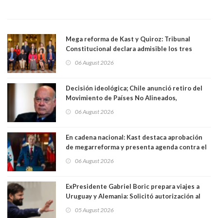
Mega reforma de Kast y Quiroz: Tribunal
Constitucional declara admisible los tres
requerimientos de la oposición
06 August 2026
Decisión ideológica; Chile anunció retiro del
Movimiento de Países No Alineados,
organización de la que formaba parte desde
06 August 2026
1971. Excanciller Insulza lamentó decisión
En cadena nacional: Kast destaca aprobación
de megarreforma y presenta agenda contra el
Crimen Organizado y el Terrorismo
06 August 2026
ExPresidente Gabriel Boric prepara viajes a
Uruguay y Alemania: Solicitó autorización al
Congreso
05 August 2026