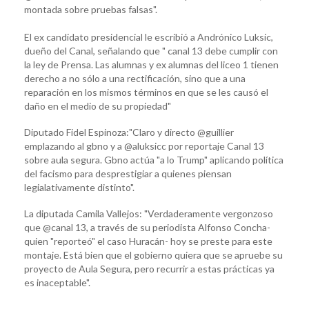
montada sobre pruebas falsas".
El ex candidato presidencial le escribió a Andrónico Luksic,
dueño del Canal, señalando que " canal 13 debe cumplir con
la ley de Prensa. Las alumnas y ex alumnas del liceo 1 tienen
derecho a no sólo a una rectificación, sino que a una
reparación en los mismos términos en que se les causó el
daño en el medio de su propiedad"
Diputado Fidel Espinoza:"Claro y directo @guillier
emplazando al gbno y a @aluksicc por reportaje Canal 13
sobre aula segura. Gbno actúa "a lo Trump" aplicando política
del facismo para desprestigiar a quienes piensan
legialativamente distinto".
La diputada Camila Vallejos: "Verdaderamente vergonzoso
que @canal 13, a través de su periodista Alfonso Concha-
quien "reporteó" el caso Huracán- hoy se preste para este
montaje. Está bien que el gobierno quiera que se apruebe su
proyecto de Aula Segura, pero recurrir a estas prácticas ya
es inaceptable".