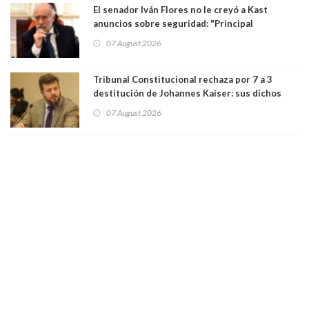
El senador Iván Flores no le creyó a Kast
anuncios sobre seguridad: "Principal
herramienta sigue sin urgencia clave para
07 August 2026
perseguir ruta del dinero y levantar secreto
bancario"
Tribunal Constitucional rechaza por 7 a 3
destitución de Johannes Kaiser: sus dichos
sobre el golpe de Estado ya no importan para la
07 August 2026
justicia constitucional porque no es diputado