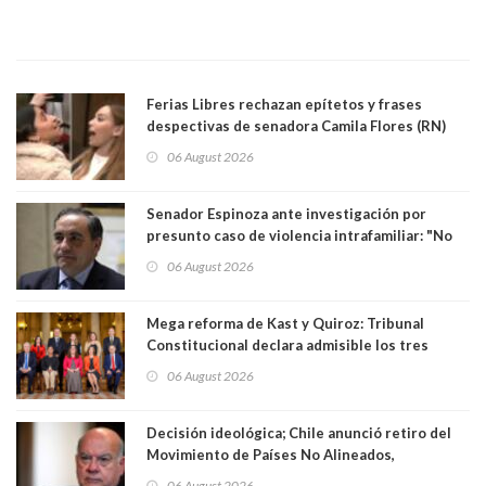
Ferias Libres rechazan epítetos y frases
despectivas de senadora Camila Flores (RN)
para maltratar a senadora Campillai
06 August 2026
Senador Espinoza ante investigación por
presunto caso de violencia intrafamiliar: "No
existe denuncia en mi contra". PS entregó
06 August 2026
antecedentes a Tribunal Supremo
Mega reforma de Kast y Quiroz: Tribunal
Constitucional declara admisible los tres
requerimientos de la oposición
06 August 2026
Decisión ideológica; Chile anunció retiro del
Movimiento de Países No Alineados,
organización de la que formaba parte desde
06 August 2026