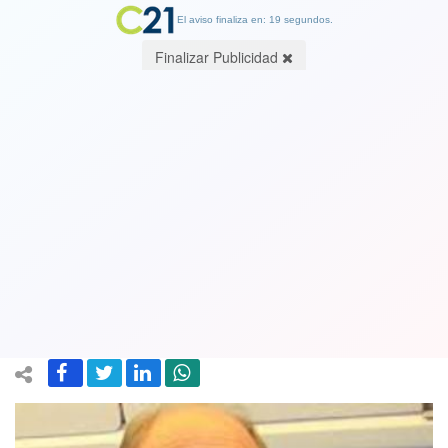
El aviso finaliza en: 19 segundos.
Finalizar Publicidad
Ex comandante en Jefe de la FACH le
da duro a Piñera y afirma que los
tienen "pa' la patá y el combo". "Nos
están golpeando de manera brutal"
07 December 2018