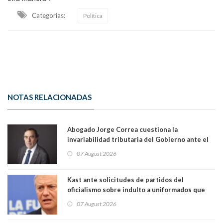
Categorias:
Política
NOTAS RELACIONADAS
Abogado Jorge Correa cuestiona la
invariabilidad tributaria del Gobierno ante el
Tribunal Constitucional: “Es contraria a la
07 August 2026
democracia” y "defendemos la alternancia en el
poder"
Kast ante solicitudes de partidos del
oficialismo sobre indulto a uniformados que
están presos: "Se van a analizar en su mérito"
07 August 2026