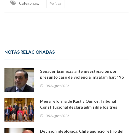
Categorias:
Política
NOTAS RELACIONADAS
Senador Espinoza ante investigación por
presunto caso de violencia intrafamiliar: "No
existe denuncia en mi contra". PS entregó
06 August 2026
antecedentes a Tribunal Supremo
Mega reforma de Kast y Quiroz: Tribunal
Constitucional declara admisible los tres
requerimientos de la oposición
06 August 2026
Decisión ideológica; Chile anunció retiro del