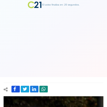
El aviso finaliza en: 19 segundos.
Finalizar Publicidad
Ex director nacional de Gendarmería y
plebiscito por pena de muerte: "Hay
un deplorable intento de sacar
ventajas políticas"
05 February 2018