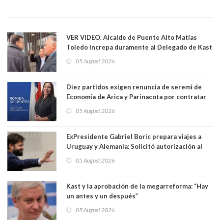
VER VIDEO. Alcalde de Puente Alto Matías
Toledo increpa duramente al Delegado de Kast
Germán Codina por crisis de seguridad. "El
05 August 2026
delegado nuevamente arrancando"
Diez partidos exigen renuncia de seremi de
Economía de Arica y Parinacota por contratar
solo a militantes del Gobierno. Entre ellas hay
05 August 2026
una militante de RN, detenida con 47 kilos de
droga
ExPresidente Gabriel Boric prepara viajes a
Uruguay y Alemania: Solicitó autorización al
Congreso
05 August 2026
Kast y la aprobación de la megarreforma: “Hay
un antes y un después”
05 August 2026