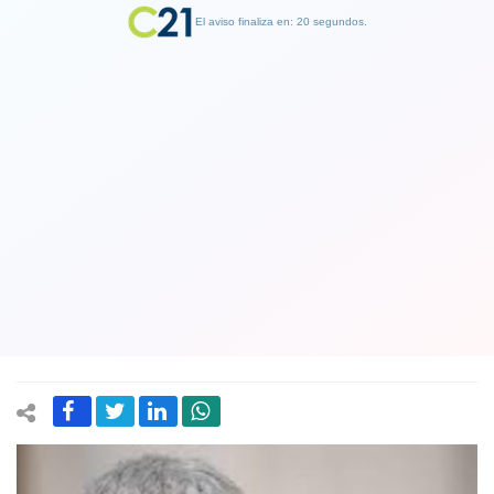
El aviso finaliza en: 19 segundos.
Finalizar Publicidad
Ex ministro Eyzaguirre asegura que
proyecto de pensiones del gobierno
se “parece cada vez más” al que
presentó Bachelet
17 May 2019