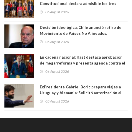
Constitucional declara admisible los tres
requerimientos de la oposición
06 August 2026
Decisión ideológica; Chile anunció retiro del
Movimiento de Países No Alineados,
organización de la que formaba parte desde
06 August 2026
1971. Excanciller Insulza lamentó decisión
En cadena nacional: Kast destaca aprobación
de megarreforma y presenta agenda contra el
Crimen Organizado y el Terrorismo
06 August 2026
ExPresidente Gabriel Boric prepara viajes a
Uruguay y Alemania: Solicitó autorización al
Congreso
05 August 2026