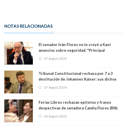
NOTAS RELACIONADAS
El senador Iván Flores no le creyó a Kast
anuncios sobre seguridad: "Principal
herramienta sigue sin urgencia clave para
07 August 2026
perseguir ruta del dinero y levantar secreto
bancario"
Tribunal Constitucional rechaza por 7 a 3
destitución de Johannes Kaiser: sus dichos
sobre el golpe de Estado ya no importan para la
07 August 2026
justicia constitucional porque no es diputado
Ferias Libres rechazan epítetos y frases
despectivas de senadora Camila Flores (RN)
para maltratar a senadora Campillai
06 August 2026