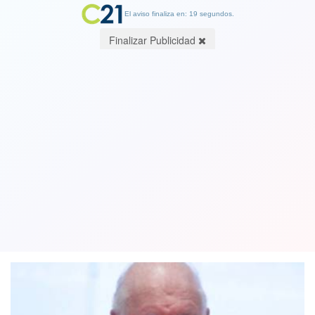
El aviso finaliza en: 19 segundos.
Finalizar Publicidad
Ex presidente Lagos y timonel DC se
restarían de acto del "No" por
invitación a Piñera
24 August 2018