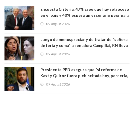
Encuesta Criteria: 47% cree que hay retroceso
en el país y 40% espera un escenario peor para
el empleo
09 August 2026
Luego de menospreciar y de tratar de "señora
de feria y cuma" a senadora Campillai, RN lleva
al Tribunal Supremo a la senadora Camila
09 August 2026
Flores
Presidente PPD asegura que “si reforma de
Kast y Quiroz fuera plebiscitada hoy, perdería,
la mayoría está en contra”. Y si el "TC resuelve
09 August 2026
a favor de la oposición, sería una victoria de la
ciudadanía”