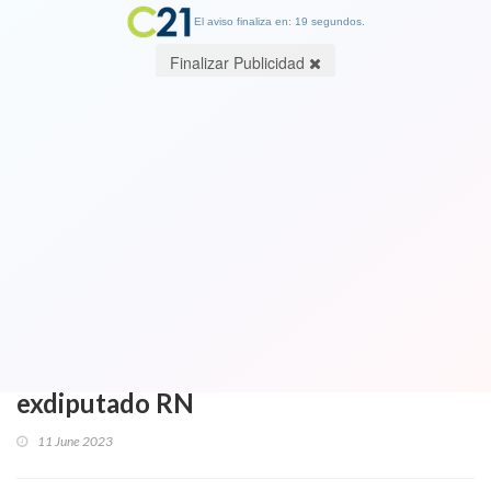
El aviso finaliza en: 19 segundos.
Finalizar Publicidad
Fiscalía acusará al exalcalde Raúl
Torrealba como líder de una
asociación ilícita. Será formalizado
este jueves y existen boletas y
facturas falsas que llegan a mil
millones e investigan a sobrino
exdiputado RN
11 June 2023