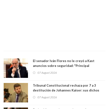
El senador Iván Flores no le creyó a Kast
anuncios sobre seguridad: "Principal
herramienta sigue sin urgencia clave para
07 August 2026
perseguir ruta del dinero y levantar secreto
bancario"
Tribunal Constitucional rechaza por 7 a 3
destitución de Johannes Kaiser: sus dichos
sobre el golpe de Estado ya no importan para la
07 August 2026
justicia constitucional porque no es diputado