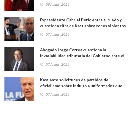
para suspender Ley Karin por cinco años:
08 August 2026
"Constituye un camino equivocado"
Expresidente Gabriel Boric entra al ruedo y
cuestiona cifra de Kast sobre robos violentos.
Gobierno le respondió
07 August 2026
Abogado Jorge Correa cuestiona la
invariabilidad tributaria del Gobierno ante el
Tribunal Constitucional: “Es contraria a la
07 August 2026
democracia” y "defendemos la alternancia en el
poder"
Kast ante solicitudes de partidos del
oficialismo sobre indulto a uniformados que
están presos: "Se van a analizar en su mérito"
07 August 2026