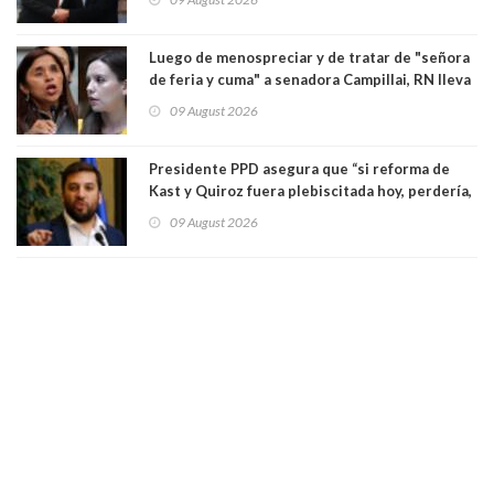
Luego de menospreciar y de tratar de "señora
de feria y cuma" a senadora Campillai, RN lleva
al Tribunal Supremo a la senadora Camila
09 August 2026
Flores
Presidente PPD asegura que “si reforma de
Kast y Quiroz fuera plebiscitada hoy, perdería,
la mayoría está en contra”. Y si el "TC resuelve
09 August 2026
a favor de la oposición, sería una victoria de la
ciudadanía”