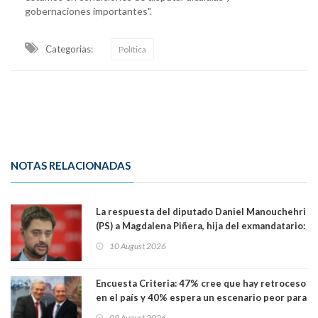
gobernaciones importantes".
Categorias:
Política
NOTAS RELACIONADAS
La respuesta del diputado Daniel Manouchehri
(PS) a Magdalena Piñera, hija del exmandatario:
"Les molesta que toquemos a quienes se
10 August 2026
creían intocables"
Encuesta Criteria: 47% cree que hay retroceso
en el país y 40% espera un escenario peor para
el empleo
09 August 2026