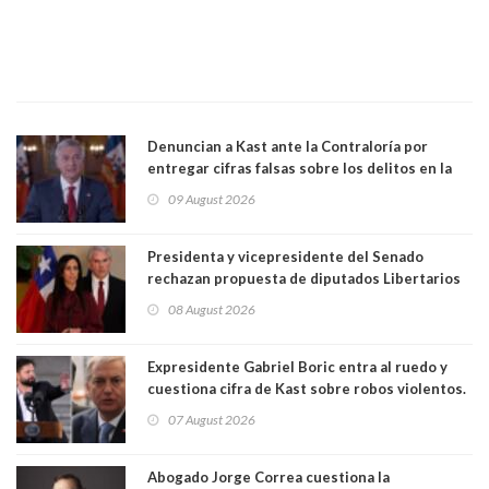
Denuncian a Kast ante la Contraloría por
entregar cifras falsas sobre los delitos en la
cadena nacional
09 August 2026
Presidenta y vicepresidente del Senado
rechazan propuesta de diputados Libertarios
para suspender Ley Karin por cinco años:
08 August 2026
"Constituye un camino equivocado"
Expresidente Gabriel Boric entra al ruedo y
cuestiona cifra de Kast sobre robos violentos.
Gobierno le respondió
07 August 2026
Abogado Jorge Correa cuestiona la