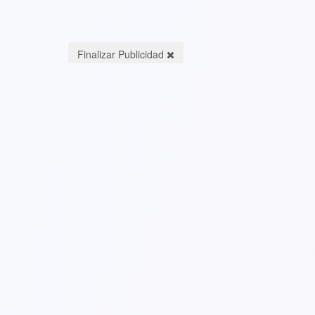
Finalizar Publicidad