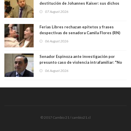
destitución de Johannes Kaiser: sus dichos
sobre el golpe de Estado ya no importan para la
07 August 2026
justicia constitucional porque no es diputado
Ferias Libres rechazan epítetos y frases
despectivas de senadora Camila Flores (RN)
para maltratar a senadora Campillai
06 August 2026
Senador Espinoza ante investigación por
presunto caso de violencia intrafamiliar: "No
existe denuncia en mi contra". PS entregó
06 August 2026
antecedentes a Tribunal Supremo
© 2017 Cambio 21 / cambio21.cl