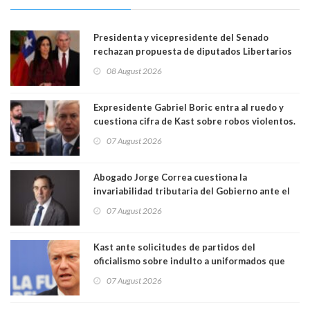
Presidenta y vicepresidente del Senado
rechazan propuesta de diputados Libertarios
para suspender Ley Karin por cinco años:
08 August 2026
"Constituye un camino equivocado"
Expresidente Gabriel Boric entra al ruedo y
cuestiona cifra de Kast sobre robos violentos.
Gobierno le respondió
07 August 2026
Abogado Jorge Correa cuestiona la
invariabilidad tributaria del Gobierno ante el
Tribunal Constitucional: “Es contraria a la
07 August 2026
democracia” y "defendemos la alternancia en el
poder"
Kast ante solicitudes de partidos del
oficialismo sobre indulto a uniformados que
están presos: "Se van a analizar en su mérito"
07 August 2026