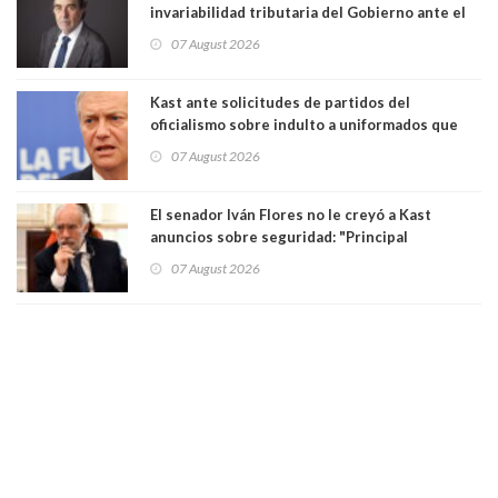
invariabilidad tributaria del Gobierno ante el
Tribunal Constitucional: “Es contraria a la
07 August 2026
democracia” y "defendemos la alternancia en el
poder"
Kast ante solicitudes de partidos del
oficialismo sobre indulto a uniformados que
están presos: "Se van a analizar en su mérito"
07 August 2026
El senador Iván Flores no le creyó a Kast
anuncios sobre seguridad: "Principal
herramienta sigue sin urgencia clave para
07 August 2026
perseguir ruta del dinero y levantar secreto
bancario"