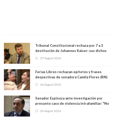
Tribunal Constitucional rechaza por 7 a 3
destitución de Johannes Kaiser: sus dichos
sobre el golpe de Estado ya no importan para la
07 August 2026
justicia constitucional porque no es diputado
Ferias Libres rechazan epítetos y frases
despectivas de senadora Camila Flores (RN)
para maltratar a senadora Campillai
06 August 2026
Senador Espinoza ante investigación por
presunto caso de violencia intrafamiliar: "No
existe denuncia en mi contra". PS entregó
06 August 2026
antecedentes a Tribunal Supremo