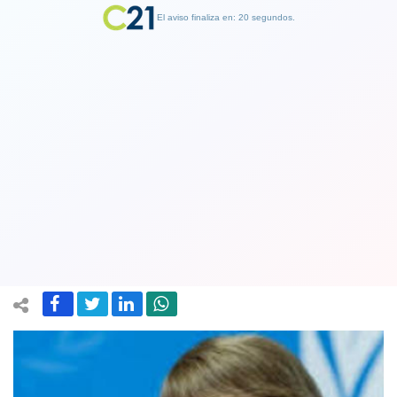
El aviso finaliza en: 19 segundos.
Finalizar Publicidad
Michelle Bachelet: "Temo muchísimo
que la situación en Venezuela pueda
salirse rápidamente de control"
25 January 2019