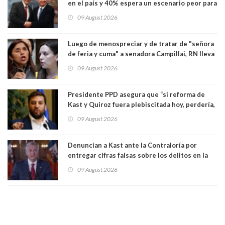
en el país y 40% espera un escenario peor para
el empleo
09 August 2026
Luego de menospreciar y de tratar de "señora
de feria y cuma" a senadora Campillai, RN lleva
al Tribunal Supremo a la senadora Camila
09 August 2026
Flores
Presidente PPD asegura que “si reforma de
Kast y Quiroz fuera plebiscitada hoy, perdería,
la mayoría está en contra”. Y si el "TC resuelve
09 August 2026
a favor de la oposición, sería una victoria de la
ciudadanía”
Denuncian a Kast ante la Contraloría por
entregar cifras falsas sobre los delitos en la
cadena nacional
09 August 2026