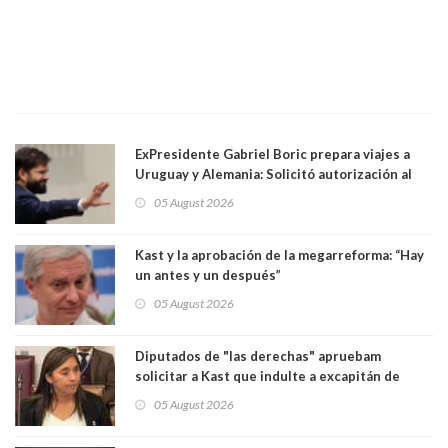
ExPresidente Gabriel Boric prepara viajes a
Uruguay y Alemania: Solicitó autorización al
Congreso
05 August 2026
Kast y la aprobación de la megarreforma: “Hay
un antes y un después”
05 August 2026
Diputados de "las derechas" apruebam
solicitar a Kast que indulte a excapitán de
carabineros condenado por dejar ciega a
05 August 2026
senadora Fabiola Campillai