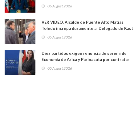
Crimen Organizado y el Terrorismo
06 August 2026
VER VIDEO. Alcalde de Puente Alto Matías
Toledo increpa duramente al Delegado de Kast
Germán Codina por crisis de seguridad. "El
05 August 2026
delegado nuevamente arrancando"
Diez partidos exigen renuncia de seremi de
Economía de Arica y Parinacota por contratar
solo a militantes del Gobierno. Entre ellas hay
05 August 2026
una militante de RN, detenida con 47 kilos de
droga