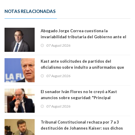
NOTAS RELACIONADAS
Abogado Jorge Correa cuestiona la
invariabilidad tributaria del Gobierno ante el
Tribunal Constitucional: “Es contraria a la
07 August 2026
democracia” y "defendemos la alternancia en el
poder"
Kast ante solicitudes de partidos del
oficialismo sobre indulto a uniformados que
están presos: "Se van a analizar en su mérito"
07 August 2026
El senador Iván Flores no le creyó a Kast
anuncios sobre seguridad: "Principal
herramienta sigue sin urgencia clave para
07 August 2026
perseguir ruta del dinero y levantar secreto
bancario"
Tribunal Constitucional rechaza por 7 a 3
destitución de Johannes Kaiser: sus dichos
sobre el golpe de Estado ya no importan para la