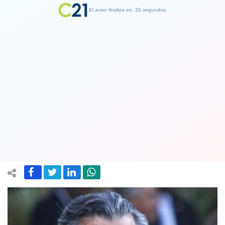
El aviso finaliza en: 19 segundos.
Finalizar Publicidad
Ministerio del Interior analiza
propuesta del director general de
Carabineros para el alto mando
24 December 2018