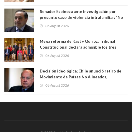
Senador Espinoza ante investigación por
presunto caso de violencia intrafamiliar: "No
existe denuncia en mi contra". PS entregó
06 August 2026
antecedentes a Tribunal Supremo
Mega reforma de Kast y Quiroz: Tribunal
Constitucional declara admisible los tres
requerimientos de la oposición
06 August 2026
Decisión ideológica; Chile anunció retiro del
Movimiento de Países No Alineados,
organización de la que formaba parte desde
06 August 2026
1971. Excanciller Insulza lamentó decisión