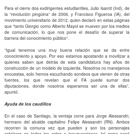
Para el cierre dos exdirigentes estudiantiles, Julio Isamit (Ind), de
la “revolución pingüina” de 2006, y Francisco Figueroa (IA), del
movimiento universitario de 2012, quien declaró en estas páginas
que “tanto Giorgio como Alberto Mayol se mueven por los medios
de comunicación, lo que nos pone el desafío de superar la
barrera del conocimiento público”.
“Igual tenemos una muy buena relación que se da entre
conocimiento y apoyo. Por eso estamos apostando a movilizar a
quienes saben que detrás de esta candidatura hay años de
construcción de un modelo de izquierda. Nosotros no manejamos
encuestas, solo hemos escuchando sondeos que vienen de otras
fuentes, los que revelan que el FA puede sumar dos
diputaciones, donde nosotros esperamos ser una de ellas”,
apuntó.
Ayuda de los caudillos
En el caso de Santiago, la ventaja corre para Jorge Alessandri,
hermano del alcalde capitalino Felipe Alessandri (RN). Ambos
recorren la comuna vez que pueden y son los personajes
estelares en todos los actos e inauguraciones, tal como pasó