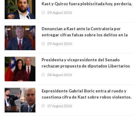
Kast y Quiroz fuera plebiscitada hoy, perdería,
la mayoría está en contra”. Y si el "TC resuelve
09 August 2026
a favor de la oposición, sería una victoria de la
ciudadanía”
Denuncian a Kast ante la Contraloría por
entregar cifras falsas sobre los delitos en la
cadena nacional
09 August 2026
Presidenta y vicepresidente del Senado
rechazan propuesta de diputados Libertarios
para suspender Ley Karin por cinco años:
08 August 2026
"Constituye un camino equivocado"
Expresidente Gabriel Boric entra al ruedo y
cuestiona cifra de Kast sobre robos violentos.
Gobierno le respondió
07 August 2026