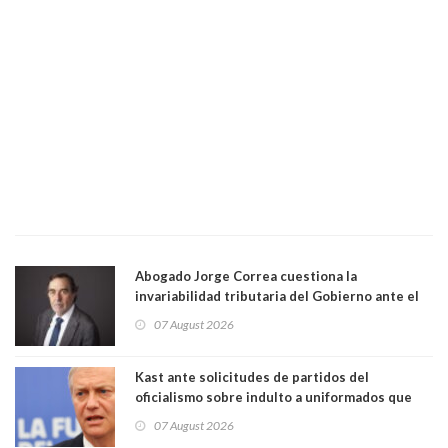
Abogado Jorge Correa cuestiona la
invariabilidad tributaria del Gobierno ante el
Tribunal Constitucional: “Es contraria a la
07 August 2026
democracia” y "defendemos la alternancia en el
poder"
Kast ante solicitudes de partidos del
oficialismo sobre indulto a uniformados que
están presos: "Se van a analizar en su mérito"
07 August 2026