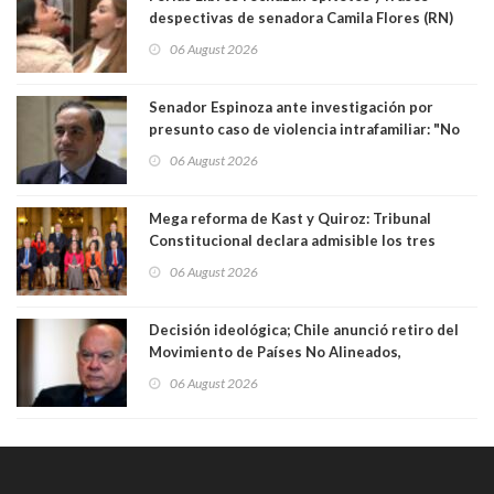
despectivas de senadora Camila Flores (RN)
para maltratar a senadora Campillai
06 August 2026
Senador Espinoza ante investigación por
presunto caso de violencia intrafamiliar: "No
existe denuncia en mi contra". PS entregó
06 August 2026
antecedentes a Tribunal Supremo
Mega reforma de Kast y Quiroz: Tribunal
Constitucional declara admisible los tres
requerimientos de la oposición
06 August 2026
Decisión ideológica; Chile anunció retiro del
Movimiento de Países No Alineados,
organización de la que formaba parte desde
06 August 2026
1971. Excanciller Insulza lamentó decisión