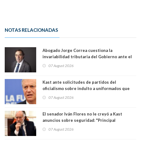
NOTAS RELACIONADAS
Abogado Jorge Correa cuestiona la
invariabilidad tributaria del Gobierno ante el
Tribunal Constitucional: “Es contraria a la
07 August 2026
democracia” y "defendemos la alternancia en el
poder"
Kast ante solicitudes de partidos del
oficialismo sobre indulto a uniformados que
están presos: "Se van a analizar en su mérito"
07 August 2026
El senador Iván Flores no le creyó a Kast
anuncios sobre seguridad: "Principal
herramienta sigue sin urgencia clave para
07 August 2026
perseguir ruta del dinero y levantar secreto
bancario"