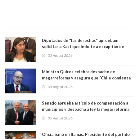
Diputados de "las derechas" apruebam
solicitar a Kast que indulte a excapitán de
carabineros condenado por dejar ciega a
05 August 2026
senadora Fabiola Campillai
Ministro Quiroz celebra despacho de
megarreforma y asegura que “Chile comienza
nuevamente a crecer”
05 August 2026
Senado aprueba artículo de compensación a
municipios y despacha a ley la megarreforma
de Kast y Quiroz. Senador Pedro Araya (PPD)
05 August 2026
votó con el Gobierno
Oficialismo en llamas: Presidente del partido