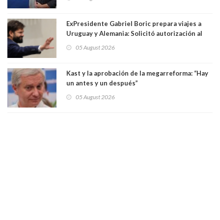
una militante de RN, detenida con 47 kilos de
droga
ExPresidente Gabriel Boric prepara viajes a
Uruguay y Alemania: Solicitó autorización al
Congreso
05 August 2026
Kast y la aprobación de la megarreforma: “Hay
un antes y un después”
05 August 2026