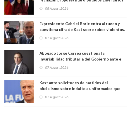
para suspender Ley Karin por cinco años:
08 August 2026
"Constituye un camino equivocado"
Expresidente Gabriel Boric entra al ruedo y
cuestiona cifra de Kast sobre robos violentos.
Gobierno le respondió
07 August 2026
Abogado Jorge Correa cuestiona la
invariabilidad tributaria del Gobierno ante el
Tribunal Constitucional: “Es contraria a la
07 August 2026
democracia” y "defendemos la alternancia en el
poder"
Kast ante solicitudes de partidos del
oficialismo sobre indulto a uniformados que
están presos: "Se van a analizar en su mérito"
07 August 2026