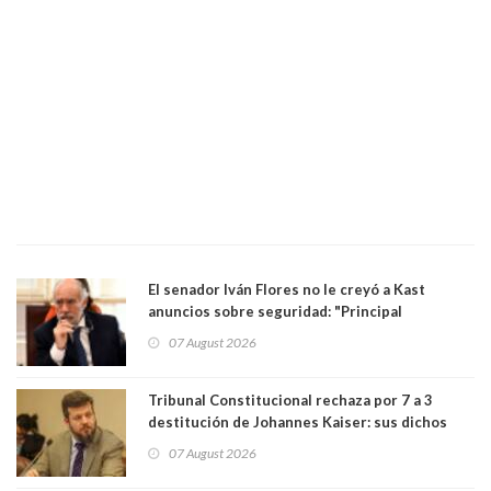
El senador Iván Flores no le creyó a Kast
anuncios sobre seguridad: "Principal
herramienta sigue sin urgencia clave para
07 August 2026
perseguir ruta del dinero y levantar secreto
bancario"
Tribunal Constitucional rechaza por 7 a 3
destitución de Johannes Kaiser: sus dichos
sobre el golpe de Estado ya no importan para la
07 August 2026
justicia constitucional porque no es diputado