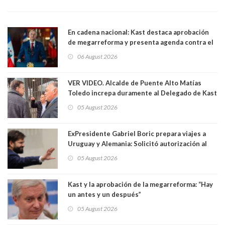
En cadena nacional: Kast destaca aprobación
de megarreforma y presenta agenda contra el
Crimen Organizado y el Terrorismo
06 August 2026
VER VIDEO. Alcalde de Puente Alto Matías
Toledo increpa duramente al Delegado de Kast
Germán Codina por crisis de seguridad. "El
05 August 2026
delegado nuevamente arrancando"
ExPresidente Gabriel Boric prepara viajes a
Uruguay y Alemania: Solicitó autorización al
Congreso
05 August 2026
Kast y la aprobación de la megarreforma: “Hay
un antes y un después”
05 August 2026