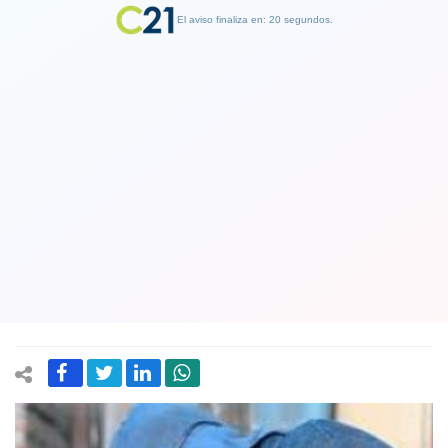
El aviso finaliza en: 19 segundos.
Finalizar Publicidad
Piñera alerta sobre consecuencias de
guerra comercial entre China y
Estados Unidos. Bolsas comerciales
operan al rojo
02 August 2019