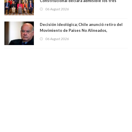
Constitucional declara admisible los tres
requerimientos de la oposición
06 August 2026
Decisión ideológica; Chile anunció retiro del
Movimiento de Países No Alineados,
organización de la que formaba parte desde
06 August 2026
1971. Excanciller Insulza lamentó decisión