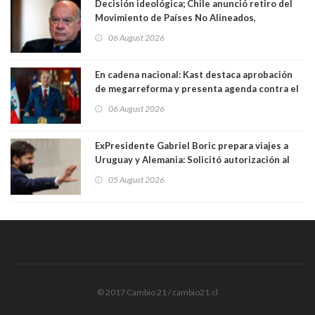
Decisión ideológica; Chile anunció retiro del
Movimiento de Países No Alineados,
organización de la que formaba parte desde
06 August 2026
1971. Excanciller Insulza lamentó decisión
En cadena nacional: Kast destaca aprobación
de megarreforma y presenta agenda contra el
Crimen Organizado y el Terrorismo
06 August 2026
ExPresidente Gabriel Boric prepara viajes a
Uruguay y Alemania: Solicitó autorización al
Congreso
05 August 2026
© 2017 Cambio 21 / cambio21.cl