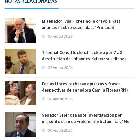
NOTAS RELACIONADAS
El senador Iván Flores no le creyó a Kast
anuncios sobre seguridad: "Principal
herramienta sigue sin urgencia clave para
07 August 2026
perseguir ruta del dinero y levantar secreto
bancario"
Tribunal Constitucional rechaza por 7 a 3
destitución de Johannes Kaiser: sus dichos
sobre el golpe de Estado ya no importan para la
07 August 2026
justicia constitucional porque no es diputado
Ferias Libres rechazan epítetos y frases
despectivas de senadora Camila Flores (RN)
para maltratar a senadora Campillai
06 August 2026
Senador Espinoza ante investigación por
presunto caso de violencia intrafamiliar: "No
existe denuncia en mi contra". PS entregó
06 August 2026
antecedentes a Tribunal Supremo