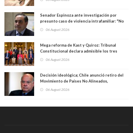
Senador Espinoza ante investigación por
presunto caso de violencia intrafamiliar: "No
existe denuncia en mi contra". PS entregó
06 August 2026
antecedentes a Tribunal Supremo
Mega reforma de Kast y Quiroz: Tribunal
Constitucional declara admisible los tres
requerimientos de la oposición
06 August 2026
Decisión ideológica; Chile anunció retiro del
Movimiento de Países No Alineados,
organización de la que formaba parte desde
06 August 2026
1971. Excanciller Insulza lamentó decisión