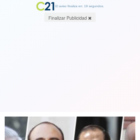
El aviso finaliza en: 19 segundos.
Finalizar Publicidad
Piñera pidiendo aguita a la oposición:
Que terminen con "clima de guerrilla"
y ayuden a "sacar adelante reformas"
28 March 2019