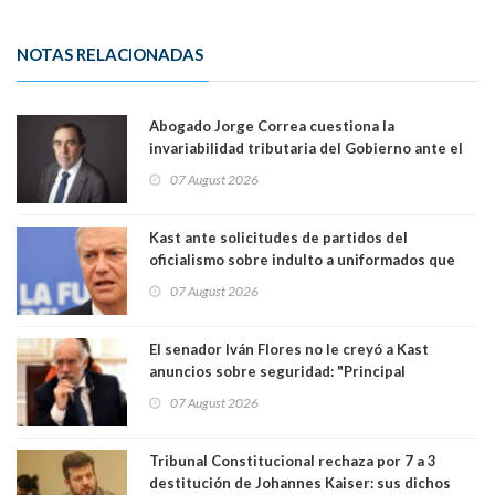
NOTAS RELACIONADAS
Abogado Jorge Correa cuestiona la
invariabilidad tributaria del Gobierno ante el
Tribunal Constitucional: “Es contraria a la
07 August 2026
democracia” y "defendemos la alternancia en el
poder"
Kast ante solicitudes de partidos del
oficialismo sobre indulto a uniformados que
están presos: "Se van a analizar en su mérito"
07 August 2026
El senador Iván Flores no le creyó a Kast
anuncios sobre seguridad: "Principal
herramienta sigue sin urgencia clave para
07 August 2026
perseguir ruta del dinero y levantar secreto
bancario"
Tribunal Constitucional rechaza por 7 a 3
destitución de Johannes Kaiser: sus dichos