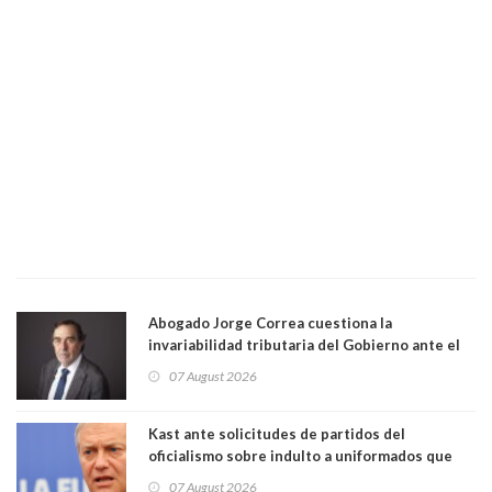
Abogado Jorge Correa cuestiona la
invariabilidad tributaria del Gobierno ante el
Tribunal Constitucional: “Es contraria a la
07 August 2026
democracia” y "defendemos la alternancia en el
poder"
Kast ante solicitudes de partidos del
oficialismo sobre indulto a uniformados que
están presos: "Se van a analizar en su mérito"
07 August 2026