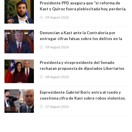
Presidente PPD asegura que “si reforma de
Kast y Quiroz fuera plebiscitada hoy, perdería,
la mayoría está en contra”. Y si el "TC resuelve
09 August 2026
a favor de la oposición, sería una victoria de la
ciudadanía”
Denuncian a Kast ante la Contraloría por
entregar cifras falsas sobre los delitos en la
cadena nacional
09 August 2026
Presidenta y vicepresidente del Senado
rechazan propuesta de diputados Libertarios
para suspender Ley Karin por cinco años:
08 August 2026
"Constituye un camino equivocado"
Expresidente Gabriel Boric entra al ruedo y
cuestiona cifra de Kast sobre robos violentos.
Gobierno le respondió
07 August 2026