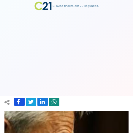
El aviso finaliza en: 19 segundos.
Finalizar Publicidad
Piñera porfía y reitera decisión de
viajar a Cúcuta en medio de grandes
incendios forestales y duras críticas
19 February 2019