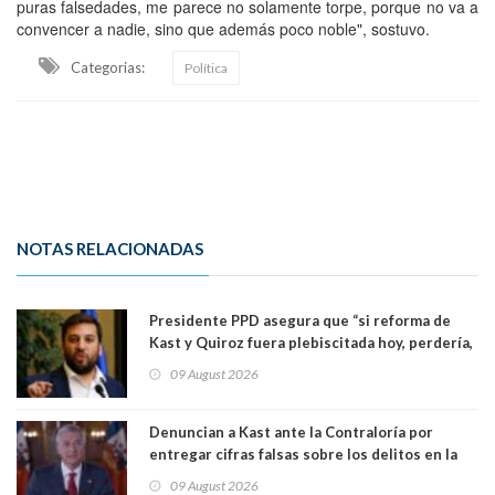
puras falsedades, me parece no solamente torpe, porque no va a
convencer a nadie, sino que además poco noble", sostuvo.
Categorias:
Política
NOTAS RELACIONADAS
Presidente PPD asegura que “si reforma de
Kast y Quiroz fuera plebiscitada hoy, perdería,
la mayoría está en contra”. Y si el "TC resuelve
09 August 2026
a favor de la oposición, sería una victoria de la
ciudadanía”
Denuncian a Kast ante la Contraloría por
entregar cifras falsas sobre los delitos en la
cadena nacional
09 August 2026