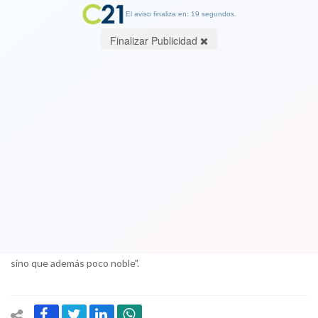
El aviso finaliza en: 19 segundos.
Finalizar Publicidad
Piñera responde a minuta de comando
de Guillier en su contra: "Dice puras
mentiras"
12 October 2017
El candidato de Chile Vamos acusó que el texto "pretende revivir
campañas del terror con puras falsedades", agregando que le
parece "no solamente torpe, porque no va a convencer a nadie,
sino que además poco noble".