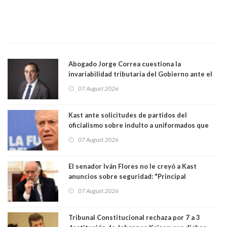
Abogado Jorge Correa cuestiona la
invariabilidad tributaria del Gobierno ante el
Tribunal Constitucional: “Es contraria a la
07 August 2026
democracia” y "defendemos la alternancia en el
poder"
Kast ante solicitudes de partidos del
oficialismo sobre indulto a uniformados que
están presos: "Se van a analizar en su mérito"
07 August 2026
El senador Iván Flores no le creyó a Kast
anuncios sobre seguridad: "Principal
herramienta sigue sin urgencia clave para
07 August 2026
perseguir ruta del dinero y levantar secreto
bancario"
Tribunal Constitucional rechaza por 7 a 3