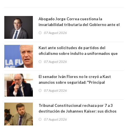
Abogado Jorge Correa cuestiona la
invariabilidad tributaria del Gobierno ante el
Tribunal Constitucional: “Es contraria a la
07 August 2026
democracia” y "defendemos la alternancia en el
poder"
Kast ante solicitudes de partidos del
oficialismo sobre indulto a uniformados que
están presos: "Se van a analizar en su mérito"
07 August 2026
El senador Iván Flores no le creyó a Kast
anuncios sobre seguridad: "Principal
herramienta sigue sin urgencia clave para
07 August 2026
perseguir ruta del dinero y levantar secreto
bancario"
Tribunal Constitucional rechaza por 7 a 3
destitución de Johannes Kaiser: sus dichos
sobre el golpe de Estado ya no importan para la
07 August 2026
justicia constitucional porque no es diputado