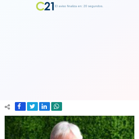
El aviso finaliza en: 19 segundos.
Finalizar Publicidad
Piñera suspende actividades en medio
de rumores sobre inminente cambio
de gabinete
12 June 2019