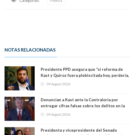
Categorias:
Política
NOTAS RELACIONADAS
Presidente PPD asegura que “si reforma de
Kast y Quiroz fuera plebiscitada hoy, perdería,
la mayoría está en contra”. Y si el "TC resuelve
09 August 2026
a favor de la oposición, sería una victoria de la
ciudadanía”
Denuncian a Kast ante la Contraloría por
entregar cifras falsas sobre los delitos en la
cadena nacional
09 August 2026
Presidenta y vicepresidente del Senado