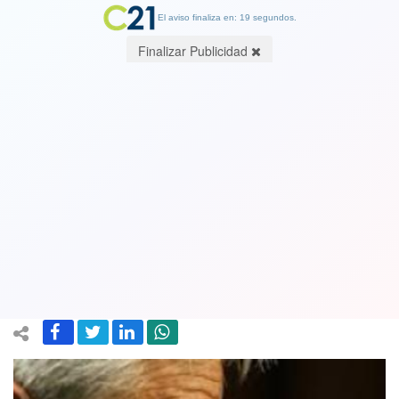
El aviso finaliza en: 19 segundos.
Finalizar Publicidad
Piñera también se enoja por grave
colusión de los pollos: Exigió
sanciones más severas si se ratifica
este delito
01 March 2019