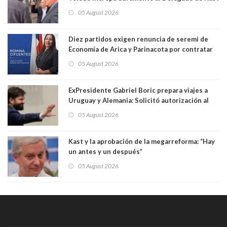
Germán Codina por crisis de seguridad. "El
05 August 2026
delegado nuevamente arrancando"
Diez partidos exigen renuncia de seremi de
Economía de Arica y Parinacota por contratar
solo a militantes del Gobierno. Entre ellas hay
05 August 2026
una militante de RN, detenida con 47 kilos de
droga
ExPresidente Gabriel Boric prepara viajes a
Uruguay y Alemania: Solicitó autorización al
Congreso
05 August 2026
Kast y la aprobación de la megarreforma: “Hay
un antes y un después”
05 August 2026