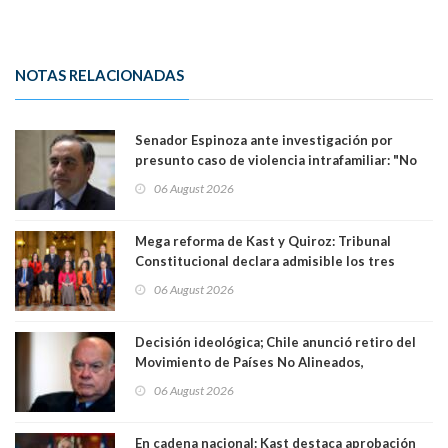
NOTAS RELACIONADAS
Senador Espinoza ante investigación por
presunto caso de violencia intrafamiliar: "No
existe denuncia en mi contra". PS entregó
06 August 2026
antecedentes a Tribunal Supremo
Mega reforma de Kast y Quiroz: Tribunal
Constitucional declara admisible los tres
requerimientos de la oposición
06 August 2026
Decisión ideológica; Chile anunció retiro del
Movimiento de Países No Alineados,
organización de la que formaba parte desde
06 August 2026
1971. Excanciller Insulza lamentó decisión
En cadena nacional: Kast destaca aprobación