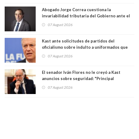
Abogado Jorge Correa cuestiona la
invariabilidad tributaria del Gobierno ante el
Tribunal Constitucional: “Es contraria a la
07 August 2026
democracia” y "defendemos la alternancia en el
poder"
Kast ante solicitudes de partidos del
oficialismo sobre indulto a uniformados que
están presos: "Se van a analizar en su mérito"
07 August 2026
El senador Iván Flores no le creyó a Kast
anuncios sobre seguridad: "Principal
herramienta sigue sin urgencia clave para
07 August 2026
perseguir ruta del dinero y levantar secreto
bancario"