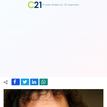
El aviso finaliza en: 19 segundos.
Finalizar Publicidad
Senado cita a Canciller a explicar las
razones de Chile para no suscribir
acuerdo sobre migración de la ONU
09 December 2018