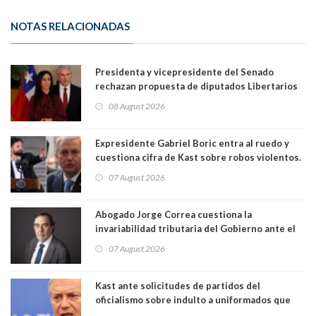
NOTAS RELACIONADAS
Presidenta y vicepresidente del Senado
rechazan propuesta de diputados Libertarios
para suspender Ley Karin por cinco años:
08 August 2026
"Constituye un camino equivocado"
Expresidente Gabriel Boric entra al ruedo y
cuestiona cifra de Kast sobre robos violentos.
Gobierno le respondió
07 August 2026
Abogado Jorge Correa cuestiona la
invariabilidad tributaria del Gobierno ante el
Tribunal Constitucional: “Es contraria a la
07 August 2026
democracia” y "defendemos la alternancia en el
poder"
Kast ante solicitudes de partidos del
oficialismo sobre indulto a uniformados que
están presos: "Se van a analizar en su mérito"