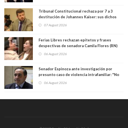
bancario"
Tribunal Constitucional rechaza por 7 a 3
destitución de Johannes Kaiser: sus dichos
sobre el golpe de Estado ya no importan para la
07 August 2026
justicia constitucional porque no es diputado
Ferias Libres rechazan epítetos y frases
despectivas de senadora Camila Flores (RN)
para maltratar a senadora Campillai
06 August 2026
Senador Espinoza ante investigación por
presunto caso de violencia intrafamiliar: "No
existe denuncia en mi contra". PS entregó
06 August 2026
antecedentes a Tribunal Supremo