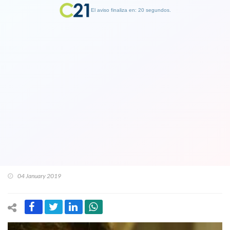
El aviso finaliza en: 19 segundos.
Finalizar Publicidad
Senador Huenchumilla entregó al
ministro del Interior el mismo
proyecto para La Araucanía que le
costó el cargo de Intendente en el
gobierno de Bachelet
04 January 2019