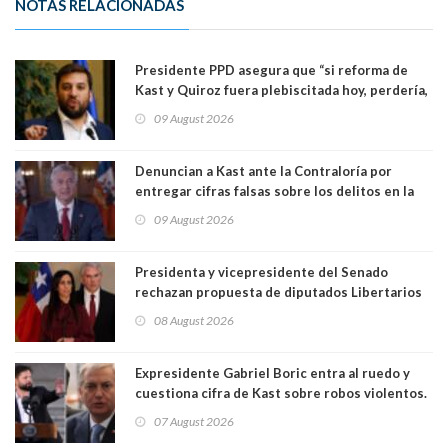
NOTAS RELACIONADAS
Presidente PPD asegura que “si reforma de
Kast y Quiroz fuera plebiscitada hoy, perdería,
la mayoría está en contra”. Y si el "TC resuelve
09 August 2026
a favor de la oposición, sería una victoria de la
ciudadanía”
Denuncian a Kast ante la Contraloría por
entregar cifras falsas sobre los delitos en la
cadena nacional
09 August 2026
Presidenta y vicepresidente del Senado
rechazan propuesta de diputados Libertarios
para suspender Ley Karin por cinco años:
08 August 2026
"Constituye un camino equivocado"
Expresidente Gabriel Boric entra al ruedo y
cuestiona cifra de Kast sobre robos violentos.
Gobierno le respondió
07 August 2026