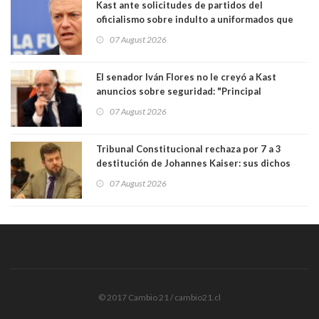
Kast ante solicitudes de partidos del
oficialismo sobre indulto a uniformados que
están presos: "Se van a analizar en su mérito"
07 August 2026
El senador Iván Flores no le creyó a Kast
anuncios sobre seguridad: "Principal
herramienta sigue sin urgencia clave para
07 August 2026
perseguir ruta del dinero y levantar secreto
bancario"
Tribunal Constitucional rechaza por 7 a 3
destitución de Johannes Kaiser: sus dichos
sobre el golpe de Estado ya no importan para la
07 August 2026
justicia constitucional porque no es diputado
© 2017 Cambio 21 / cambio21.cl