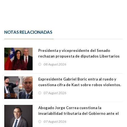
NOTAS RELACIONADAS
Presidenta y vicepresidente del Senado
rechazan propuesta de diputados Libertarios
para suspender Ley Karin por cinco años:
08 August 2026
"Constituye un camino equivocado"
Expresidente Gabriel Boric entra al ruedo y
cuestiona cifra de Kast sobre robos violentos.
Gobierno le respondió
07 August 2026
Abogado Jorge Correa cuestiona la
invariabilidad tributaria del Gobierno ante el
Tribunal Constitucional: “Es contraria a la
07 August 2026
democracia” y "defendemos la alternancia en el