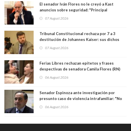
El senador Iván Flores no le creyó a Kast
anuncios sobre seguridad: "Principal
herramienta sigue sin urgencia clave para
07 August 2026
perseguir ruta del dinero y levantar secreto
bancario"
Tribunal Constitucional rechaza por 7 a 3
destitución de Johannes Kaiser: sus dichos
sobre el golpe de Estado ya no importan para la
07 August 2026
justicia constitucional porque no es diputado
Ferias Libres rechazan epítetos y frases
despectivas de senadora Camila Flores (RN)
para maltratar a senadora Campillai
06 August 2026
Senador Espinoza ante investigación por
presunto caso de violencia intrafamiliar: "No
existe denuncia en mi contra". PS entregó
06 August 2026
antecedentes a Tribunal Supremo