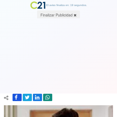
El aviso finaliza en: 19 segundos.
Finalizar Publicidad
Tiempos Mejores: Hacienda valora
crecimiento de la economía en 2018 y
señala que es el "puntapié inicial" para
2019
05 February 2019