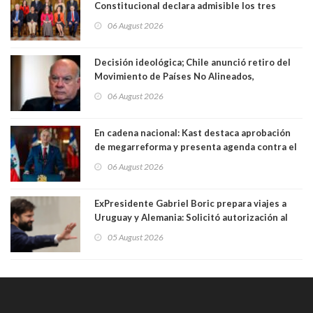
Constitucional declara admisible los tres
requerimientos de la oposición
06 August 2026
Decisión ideológica; Chile anunció retiro del
Movimiento de Países No Alineados,
organización de la que formaba parte desde
06 August 2026
1971. Excanciller Insulza lamentó decisión
En cadena nacional: Kast destaca aprobación
de megarreforma y presenta agenda contra el
Crimen Organizado y el Terrorismo
06 August 2026
ExPresidente Gabriel Boric prepara viajes a
Uruguay y Alemania: Solicitó autorización al
Congreso
05 August 2026