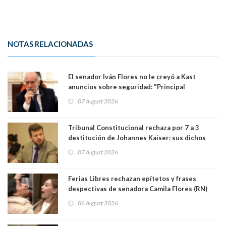
NOTAS RELACIONADAS
El senador Iván Flores no le creyó a Kast
anuncios sobre seguridad: "Principal
herramienta sigue sin urgencia clave para
07 August 2026
perseguir ruta del dinero y levantar secreto
bancario"
Tribunal Constitucional rechaza por 7 a 3
destitución de Johannes Kaiser: sus dichos
sobre el golpe de Estado ya no importan para la
07 August 2026
justicia constitucional porque no es diputado
Ferias Libres rechazan epítetos y frases
despectivas de senadora Camila Flores (RN)
para maltratar a senadora Campillai
06 August 2026