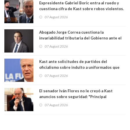
Expresidente Gabriel Boric entra al ruedo y
cuestiona cifra de Kast sobre robos violentos.
Gobierno le respondió
07 August 2026
Abogado Jorge Correa cuestiona la
invariabilidad tributaria del Gobierno ante el
Tribunal Constitucional: “Es contraria a la
07 August 2026
democracia” y "defendemos la alternancia en el
poder"
Kast ante solicitudes de partidos del
oficialismo sobre indulto a uniformados que
están presos: "Se van a analizar en su mérito"
07 August 2026
El senador Iván Flores no le creyó a Kast
anuncios sobre seguridad: "Principal
herramienta sigue sin urgencia clave para
07 August 2026
perseguir ruta del dinero y levantar secreto
bancario"