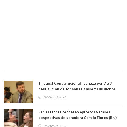
Tribunal Constitucional rechaza por 7 a 3
destitución de Johannes Kaiser: sus dichos
sobre el golpe de Estado ya no importan para la
07 August 2026
justicia constitucional porque no es diputado
Ferias Libres rechazan epítetos y frases
despectivas de senadora Camila Flores (RN)
para maltratar a senadora Campillai
06 August 2026