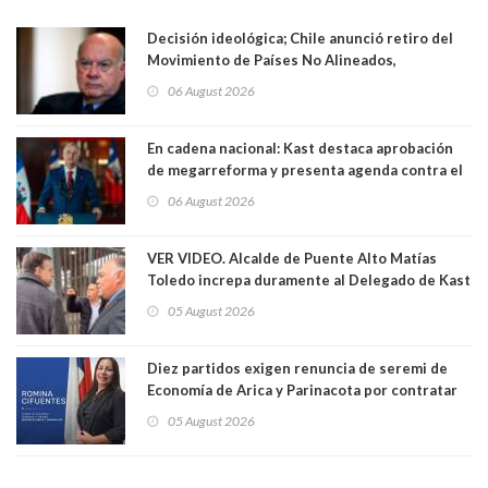
Decisión ideológica; Chile anunció retiro del
Movimiento de Países No Alineados,
organización de la que formaba parte desde
06 August 2026
1971. Excanciller Insulza lamentó decisión
En cadena nacional: Kast destaca aprobación
de megarreforma y presenta agenda contra el
Crimen Organizado y el Terrorismo
06 August 2026
VER VIDEO. Alcalde de Puente Alto Matías
Toledo increpa duramente al Delegado de Kast
Germán Codina por crisis de seguridad. "El
05 August 2026
delegado nuevamente arrancando"
Diez partidos exigen renuncia de seremi de
Economía de Arica y Parinacota por contratar
solo a militantes del Gobierno. Entre ellas hay
05 August 2026
una militante de RN, detenida con 47 kilos de
droga