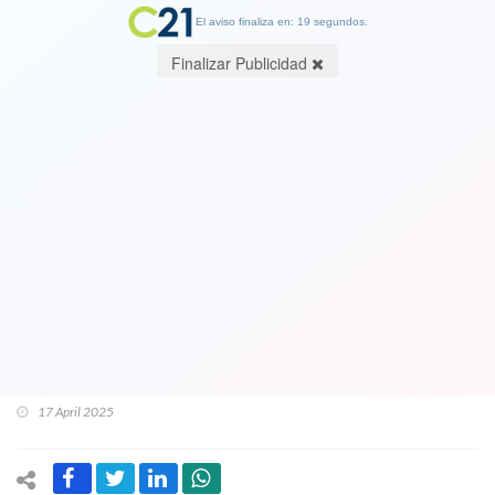
El aviso finaliza en: 19 segundos.
Finalizar Publicidad
Vea VIDEO. Carolina Tohá indignada y
emocionada por declaraciones de
Matthei sobre asesinato de su padre
en 1974: "La muerte de mi padre entra
en esas fechas que ella considera
inevitable"
17 April 2025