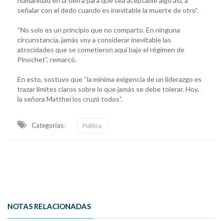
humanidad en la tierra para que sea aceptable algo así, a
señalar con el dedo cuando es inevitable la muerte de otro”.
“No solo es un principio que no comparto. En ninguna
circunstancia, jamás voy a considerar inevitable las
atrocidades que se cometieron aquí bajo el régimen de
Pinochet”, remarcó.
En esto, sostuvo que “la mínima exigencia de un liderazgo es
trazar límites claros sobre lo que jamás se debe tolerar. Hoy,
la señora Matthei los cruzó todos”.
Categorias:
Política
NOTAS RELACIONADAS