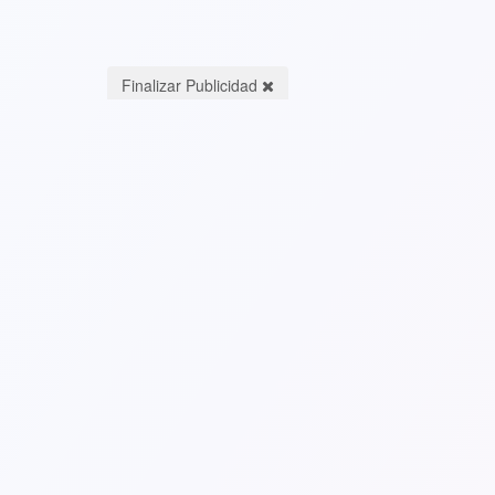
Finalizar Publicidad