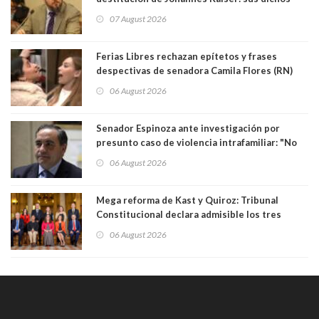
sobre el golpe de Estado ya no importan para la
07 August 2026
justicia constitucional porque no es diputado
Ferias Libres rechazan epítetos y frases
despectivas de senadora Camila Flores (RN)
para maltratar a senadora Campillai
06 August 2026
Senador Espinoza ante investigación por
presunto caso de violencia intrafamiliar: "No
existe denuncia en mi contra". PS entregó
06 August 2026
antecedentes a Tribunal Supremo
Mega reforma de Kast y Quiroz: Tribunal
Constitucional declara admisible los tres
requerimientos de la oposición
06 August 2026