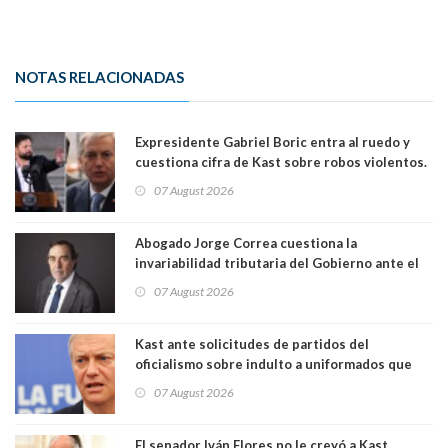
NOTAS RELACIONADAS
Expresidente Gabriel Boric entra al ruedo y
cuestiona cifra de Kast sobre robos violentos.
Gobierno le respondió
07 August 2026
Abogado Jorge Correa cuestiona la
invariabilidad tributaria del Gobierno ante el
Tribunal Constitucional: “Es contraria a la
07 August 2026
democracia” y "defendemos la alternancia en el
poder"
Kast ante solicitudes de partidos del
oficialismo sobre indulto a uniformados que
están presos: "Se van a analizar en su mérito"
07 August 2026
El senador Iván Flores no le creyó a Kast