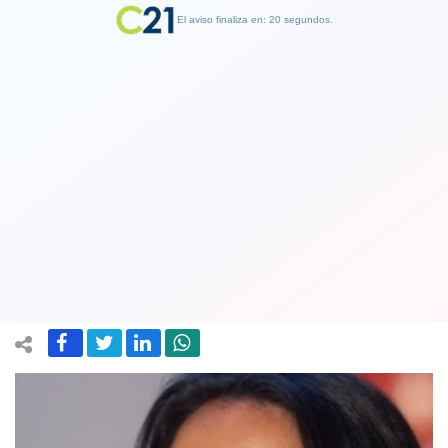
El aviso finaliza en: 19 segundos.
Finalizar Publicidad
Vocera de La Moneda reconoce crisis
provocada por el asesinato de Camilo
Catrillanca
28 December 2018