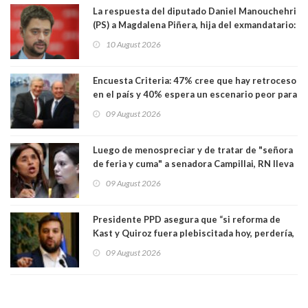
La respuesta del diputado Daniel Manouchehri
(PS) a Magdalena Piñera, hija del exmandatario:
"Les molesta que toquemos a quienes se
10 August 2026
creían intocables"
Encuesta Criteria: 47% cree que hay retroceso
en el país y 40% espera un escenario peor para
el empleo
09 August 2026
Luego de menospreciar y de tratar de "señora
de feria y cuma" a senadora Campillai, RN lleva
al Tribunal Supremo a la senadora Camila
09 August 2026
Flores
Presidente PPD asegura que “si reforma de
Kast y Quiroz fuera plebiscitada hoy, perdería,
la mayoría está en contra”. Y si el "TC resuelve
09 August 2026
a favor de la oposición, sería una victoria de la
ciudadanía”