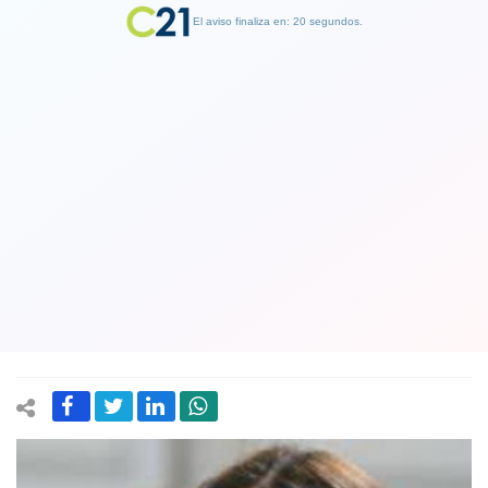
El aviso finaliza en: 19 segundos.
Finalizar Publicidad
Vocera no pierde las ganas de un
tercer gobierno de Piñera luego de el
mandatario lo descartara: “Eso sólo
depende de Dios”
12 March 2019